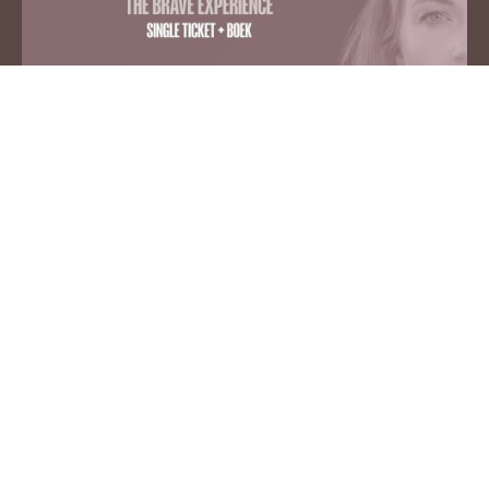
🎟️ OPTIE 1: Het Single ticket
Gedurfd, alleen moed tanken en ongeremd transformeren.