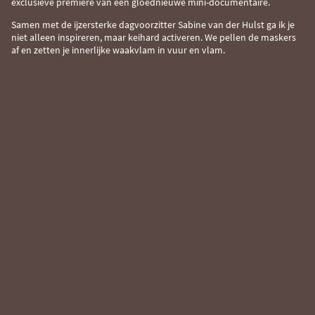
exclusieve première van een gloednieuwe mini-documentaire.
Samen met de ijzersterke dagvoorzitter Sabine van der Hulst ga ik je
niet alleen inspireren, maar keihard activeren. We pellen de maskers
af en zetten je innerlijke waakvlam in vuur en vlam.