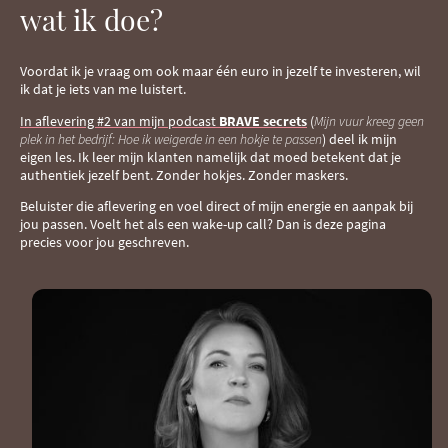
wat ik doe?
Voordat ik je vraag om ook maar één euro in jezelf te investeren, wil
ik dat je iets van me luistert.
In aflevering #2 van mijn podcast
BRAVE secrets
(
Mijn vuur kreeg geen
plek in het bedrijf: Hoe ik weigerde in een hokje te passen
) deel ik mijn
eigen les. Ik leer mijn klanten namelijk dat moed betekent dat je
authentiek jezelf bent. Zonder hokjes. Zonder maskers.
Beluister die aflevering en voel direct of mijn energie en aanpak bij
jou passen. Voelt het als een wake-up call? Dan is deze pagina
precies voor jou geschreven.