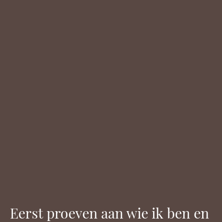
Eerst proeven aan wie ik ben en