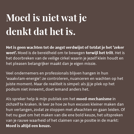
Moed is niet wat je
denkt dat het is.
Het is geen wachten tot de angst verdwijnt of totdat je het 'zeker
weet'.
Moed is de bereidheid om te bewegen
terwijl het trilt
.
Het is
het doorbreken van de veilige cirkel waarin je jezelf klein houdt en
het pleasen belangrijker maakt dan je eigen missie.
Veel ondernemers en professionals blijven hangen in hun
'waakvlam-energie': ze controleren, nuanceren en wachten op het
juiste moment.
Maar de realiteit is simpel: als jij je plek op het
podium niet inneemt, doet iemand anders het.
Als spreker help ik mijn publiek om het
moed-mechanisme
in
zichzelf te kraken.
Ik leer ze hoe ze hun excuses kleiner maken dan
hun verlangen, zodat ze stoppen met afwachten en gaan leiden.
Of
het nu gaat om het maken van die ene bold keuze, het uitspreken
van je rauwe waarheid of het claimen van je positie in de markt:
Moed is altijd een keuze.