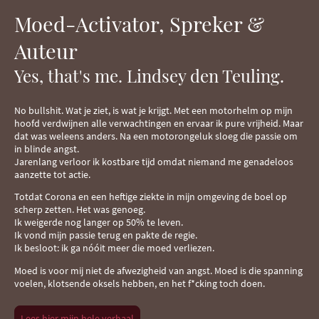
Moed-Activator, Spreker &
Auteur
Yes, that's me. Lindsey den Teuling.
No bullshit. Wat je ziet, is wat je krijgt. Met een motorhelm op mijn
hoofd verdwijnen alle verwachtingen en ervaar ik pure vrijheid. Maar
dat was weleens anders. Na een motorongeluk sloeg die passie om
in blinde angst.
Jarenlang verloor ik kostbare tijd omdat niemand me genadeloos
aanzette tot actie.
Totdat Corona en een heftige ziekte in mijn omgeving de boel op
scherp zetten. Het was genoeg.
Ik weigerde nog langer op 50% te leven.
Ik vond mijn passie terug en pakte de regie.
Ik besloot: ik ga nóóit meer die moed verliezen.
Moed is voor mij niet de afwezigheid van angst. Moed is die spanning
voelen, klotsende oksels hebben, en het f*cking toch doen.
Lees hier mijn hele verhaal