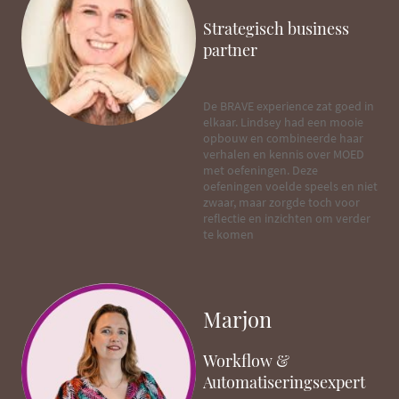
Strategisch business
partner
De BRAVE experience zat goed in
elkaar. Lindsey had een mooie
opbouw en combineerde haar
verhalen en kennis over MOED
met oefeningen. Deze
oefeningen voelde speels en niet
zwaar, maar zorgde toch voor
reflectie en inzichten om verder
te komen
Marjon
Workflow &
Automatiseringsexpert