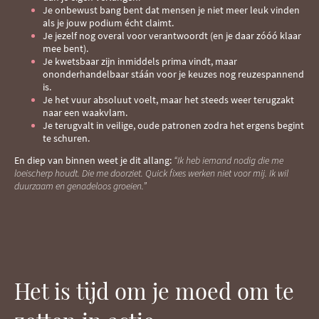
Je onbewust bang bent dat mensen je niet meer leuk vinden
als je jouw podium écht claimt.
Je jezelf nog overal voor verantwoordt (en je daar zóóó klaar
mee bent).
Je kwetsbaar zijn inmiddels prima vindt, maar
ononderhandelbaar stáán voor je keuzes nog reuzespannend
is.
Je het vuur absoluut voelt, maar het steeds weer terugzakt
naar een waakvlam.
Je terugvalt in veilige, oude patronen zodra het ergens begint
te schuren.
En diep van binnen weet je dit allang:
“Ik heb iemand nodig die me
loeischerp houdt. Die me doorziet. Quick fixes werken niet voor mij. Ik wil
duurzaam en genadeloos groeien.”
Het is tijd om je moed om te