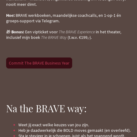
nooit meer dimt.
Hoe:
BRAVE werkboeken, maandelijkse coachcalls, en 1-op-1 én
groeps-support via Telegram.
🎁
Bonus:
Een vipticket voor
The BRAVE Experience
in het theater,
inclusief mijn boek
The BRAVE Way
(t.w.v. €199,-).
Commit The BRAVE Business Year
Na the BRAVE way:
Weet jij exact welke keuzes van jou zijn.
Heb je daadwerkelijk die BOLD moves gemaakt (en overleefd).
Sta je steviger in je schoenen, juist als het spannend wordt.