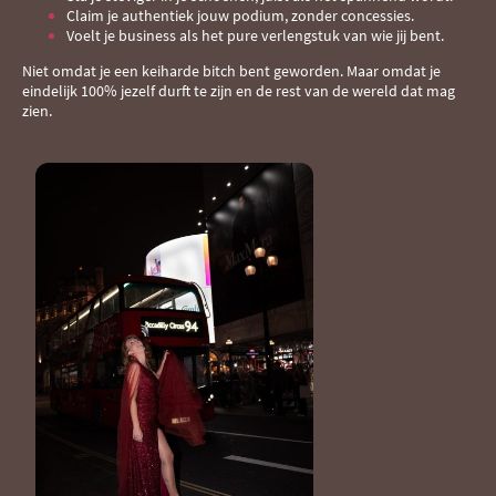
Claim je authentiek jouw podium, zonder concessies.
Voelt je business als het pure verlengstuk van wie jij bent.
Niet omdat je een keiharde bitch bent geworden. Maar omdat je
eindelijk 100% jezelf durft te zijn en de rest van de wereld dat mag
zien.