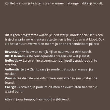
👉 Het is er om je te laten staan wanneer het ongemakkelijk wordt.
Dit is geen programma waarin je leert wat je 'moet' doen. Het is een
traject waarin we je maskers afzetten en je leert doen wat klopt. Ook
als het schuurt. We werken met mijn ononderhandelbare pijlers:
Bewustzijn
➔ Rauw en eerlijk kijken naar wat er écht speelt.
BOLD Keuzes
➔ De consequenties dragen van wat je kiest.
Reflectie
➔ Leren en incasseren, zonder jezelf genadeloos af te
straffen.
Authenticiteit
➔ Zichtbaar zijn zonder dat sociaal wenselijke
masker.
Vuur
➔ Die diepste waakvlam weer omzetten in een uitslaande
brand.
Energie
➔ Stralen, je podium claimen en exact laten zien wat je
waard bent.
Alles in jouw tempo, maar
nooit
vrijblijvend.